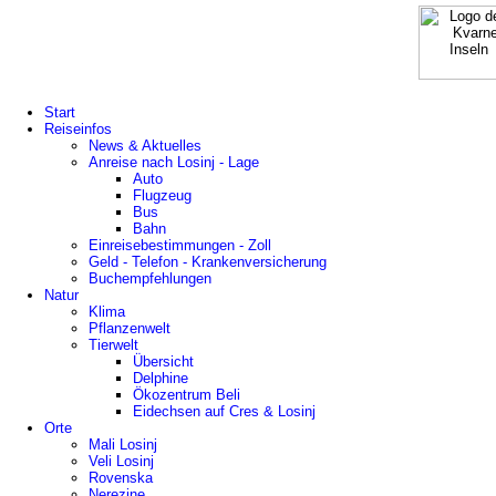
Start
Reiseinfos
News & Aktuelles
Anreise nach Losinj - Lage
Auto
Flugzeug
Bus
Bahn
Einreisebestimmungen - Zoll
Geld - Telefon - Krankenversicherung
Buchempfehlungen
Natur
Klima
Pflanzenwelt
Tierwelt
Übersicht
Delphine
Ökozentrum Beli
Eidechsen auf Cres & Losinj
Orte
Mali Losinj
Veli Losinj
Rovenska
Nerezine