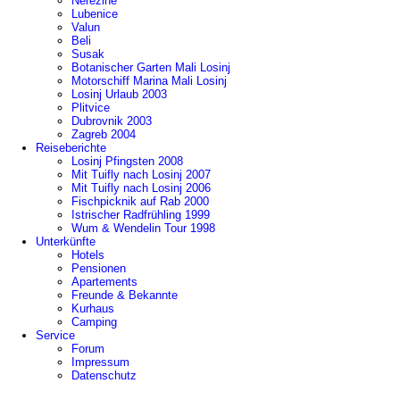
Nerezine
Lubenice
Valun
Beli
Susak
Botanischer Garten Mali Losinj
Motorschiff Marina Mali Losinj
Losinj Urlaub 2003
Plitvice
Dubrovnik 2003
Zagreb 2004
Reiseberichte
Losinj Pfingsten 2008
Mit Tuifly nach Losinj 2007
Mit Tuifly nach Losinj 2006
Fischpicknik auf Rab 2000
Istrischer Radfrühling 1999
Wum & Wendelin Tour 1998
Unterkünfte
Hotels
Pensionen
Apartements
Freunde & Bekannte
Kurhaus
Camping
Service
Forum
Impressum
Datenschutz