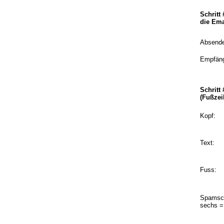
Schritt
die Ema
Absende
Empfän
Schritt 
(Fußzeil
Kopf:
Text:
Fuss:
Spamsch
sechs =