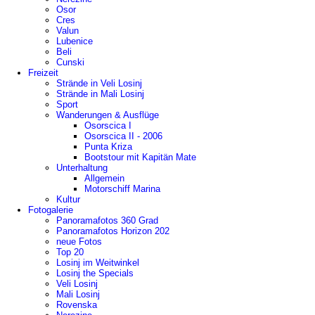
Osor
Cres
Valun
Lubenice
Beli
Cunski
Freizeit
Strände in Veli Losinj
Strände in Mali Losinj
Sport
Wanderungen & Ausflüge
Osorscica I
Osorscica II - 2006
Punta Kriza
Bootstour mit Kapitän Mate
Unterhaltung
Allgemein
Motorschiff Marina
Kultur
Fotogalerie
Panoramafotos 360 Grad
Panoramafotos Horizon 202
neue Fotos
Top 20
Losinj im Weitwinkel
Losinj the Specials
Veli Losinj
Mali Losinj
Rovenska